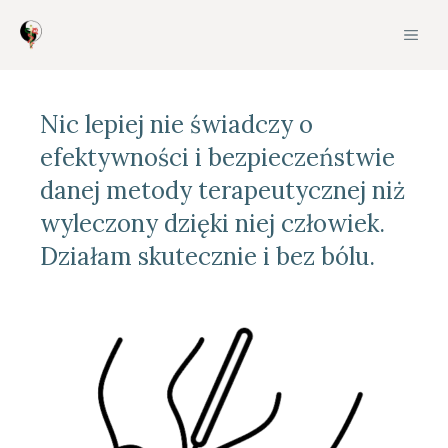
Nic
lepiej
nie
ś
wiadczy
o
efektywno
ś
ci
i
bezpiecze
ń
stwie
danej
metody
terapeutycznej
ni
ż
wyleczony
dzi
ę
ki
niej
cz
ł
owiek
.
Dzia
ł
am
skutecznie
i
bez
b
ó
lu
.